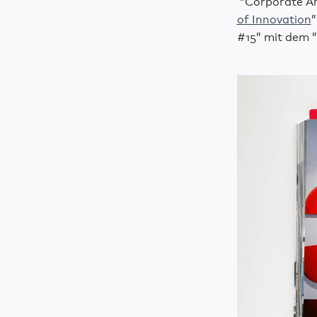
”Corporate Arc
of Innovation
”
#15” mit dem 