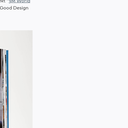
kt ”
3M World
g Good Design