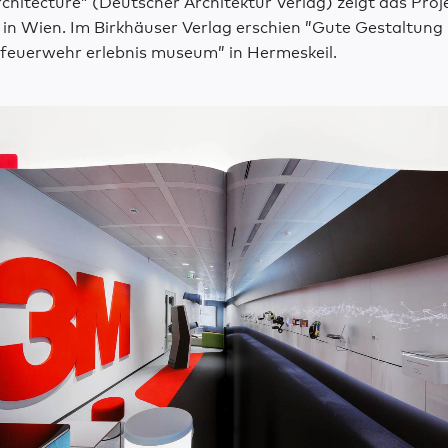
hitecture” (Deutscher Architektur Verlag) zeigt das Proje
 in Wien. Im Birkhäuser Verlag erschien ”Gute Gestaltun
”feuerwehr erlebnis museum” in Hermeskeil.