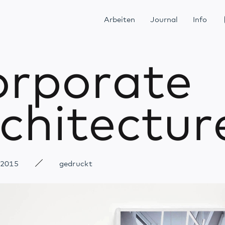
Arbeiten
Journal
Info
rporate
chitectur
 2015
gedruckt