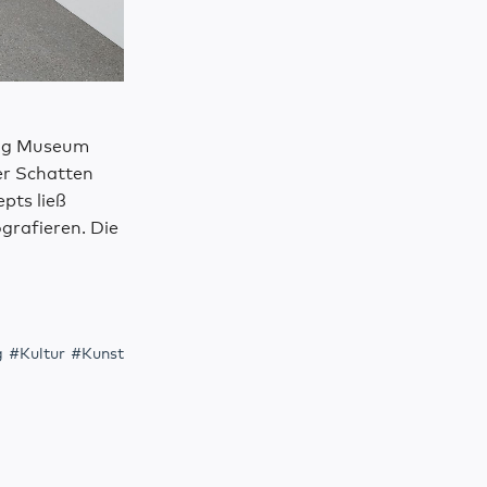
ng Museum
er Schatten
pts ließ
grafieren. Die
g
Kultur
Kunst