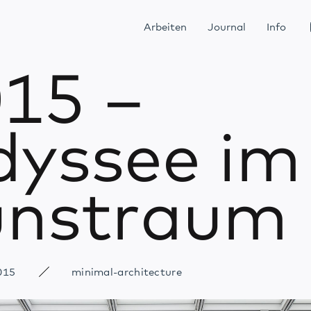
Arbeiten
Journal
Info
15 –
yssee im
unstraum
015
minimal-architecture