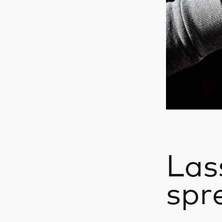
Las
spr