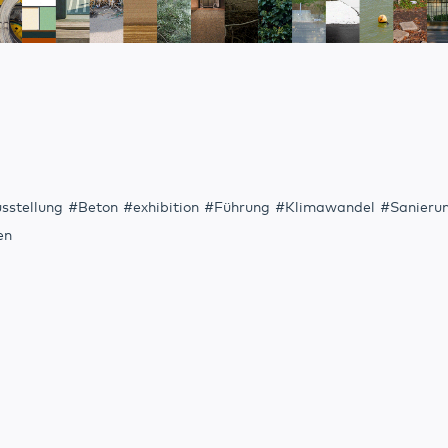
sstellung
Beton
exhibition
Führung
Klimawandel
Sanieru
en