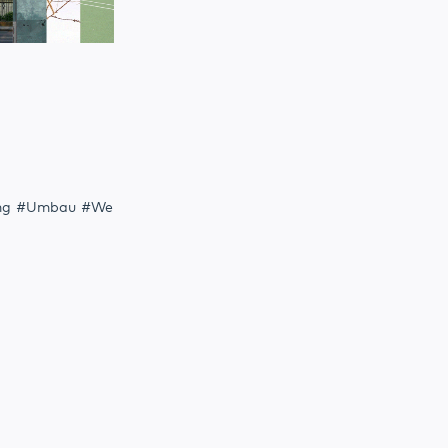
ng
Umbau
We