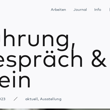
Arbeiten
Journal
Info
hrung,
spräch &
ein
023
aktuell
,
Ausstellung