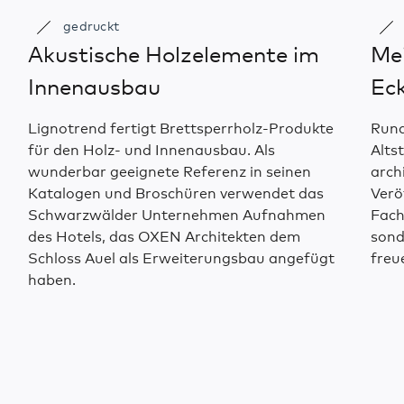
gedruckt
Akustische Holzelemente im
Mei
Innenausbau
Eck
Lignotrend fertigt Brettsperrholz-Produkte
Rund
für den Holz- und Innenausbau. Als
Alts
wunderbar geeignete Referenz in seinen
arch
Katalogen und Broschüren verwendet das
Verö
Schwarzwälder Unternehmen Aufnahmen
Fach
des Hotels, das OXEN Architekten dem
sond
Schloss Auel als Erweiterungsbau angefügt
freu
haben.