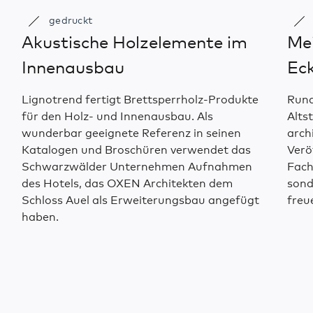
gedruckt
Akustische Holzelemente im
Mei
Innenausbau
Eck
Lignotrend fertigt Brettsperrholz-Produkte
Rund
für den Holz- und Innenausbau. Als
Alts
wunderbar geeignete Referenz in seinen
arch
Katalogen und Broschüren verwendet das
Verö
Schwarzwälder Unternehmen Aufnahmen
Fach
des Hotels, das OXEN Architekten dem
sond
Schloss Auel als Erweiterungsbau angefügt
freu
haben.